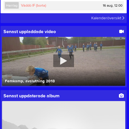
16 aug, 12:00
Herrlag
Väddö IF (borta)
Kalenderöversikt
Senast uppladdade video
Femkamp, avslutning 2018
Senast uppdaterade album