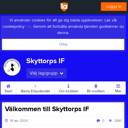
Logga in
Vi använder cookies för att ge dig bästa upplevelsen. Läs vår
cookiepolicy
här
. Genom att fortsätta använda tjänsten godkänner du
denna.
Okej
Skyttorps IF
Välj lag/grupp
Start
Bästa Erbjudandet
Om klubben
Bli medlem
Mer
Välkommen till Skyttorps IF
16 apr 2024
0
2661