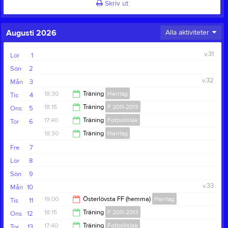
Skriv ut
Augusti 2026
Alla aktiviteter
v.31
Lör
1
Sön
2
v.32
Mån
3
18:30
Träning
Herrlag
Tis
4
18:15
Träning
F 2011-2013
Ons
5
20:00
17:40
Träning
Fotbollslek
Tor
6
19:15
18:30
Träning
Herrlag
18:30
Fre
7
20:00
Lör
8
Sön
9
v.33
Mån
10
19:00
Österlövsta FF (hemma)
Herrlag
Tis
11
18:15
Träning
F 2011-2013
Ons
12
21:00
17:40
Träning
Fotbollslek
Tor
13