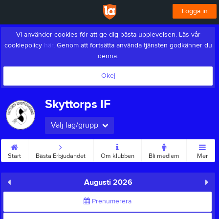
Logga in
Vi använder cookies för att ge dig bästa upplevelsen. Läs vår
cookiepolicy
här
. Genom att fortsätta använda tjänsten godkänner du
denna.
Okej
Skyttorps IF
Välj lag/grupp
Start
Bästa Erbjudandet
Om klubben
Bli medlem
Mer
Augusti 2026
Prenumerera