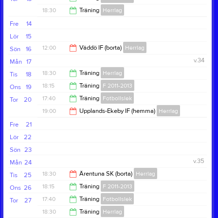
19:15
18:30
Träning
Herrlag
18:30
Fre
14
20:00
Lör
15
12:00
Väddö IF (borta)
Herrlag
Sön
16
v.34
Mån
17
14:00
18:30
Träning
Herrlag
Tis
18
18:15
Träning
F 2011-2013
Ons
19
20:00
17:40
Träning
Fotbollslek
Tor
20
19:15
19:00
Upplands-Ekeby IF (hemma)
Herrlag
18:30
Fre
21
21:00
Lör
22
Sön
23
v.35
Mån
24
18:30
Ärentuna SK (borta)
Herrlag
Tis
25
18:15
Träning
F 2011-2013
Ons
26
20:30
17:40
Träning
Fotbollslek
Tor
27
19:15
18:30
Träning
Herrlag