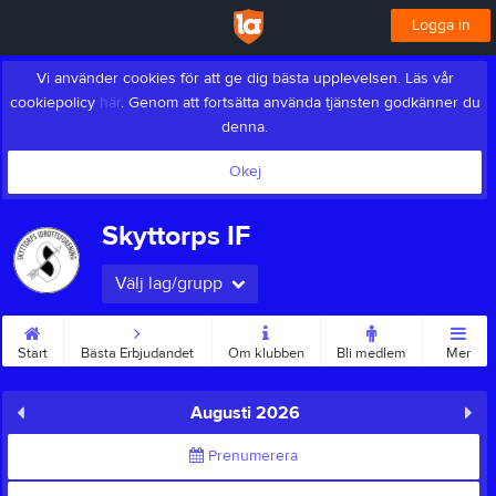
Logga in
Vi använder cookies för att ge dig bästa upplevelsen. Läs vår
cookiepolicy
här
. Genom att fortsätta använda tjänsten godkänner du
denna.
Okej
Skyttorps IF
Välj lag/grupp
Start
Bästa Erbjudandet
Om klubben
Bli medlem
Mer
Augusti 2026
Prenumerera