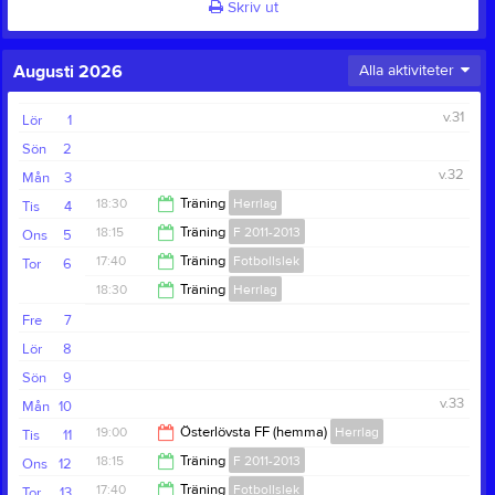
Skriv ut
Augusti 2026
Alla aktiviteter
v.31
Lör
1
Sön
2
v.32
Mån
3
18:30
Träning
Herrlag
Tis
4
18:15
Träning
F 2011-2013
Ons
5
20:00
17:40
Träning
Fotbollslek
Tor
6
19:15
18:30
Träning
Herrlag
18:30
Fre
7
20:00
Lör
8
Sön
9
v.33
Mån
10
19:00
Österlövsta FF (hemma)
Herrlag
Tis
11
18:15
Träning
F 2011-2013
Ons
12
21:00
17:40
Träning
Fotbollslek
Tor
13