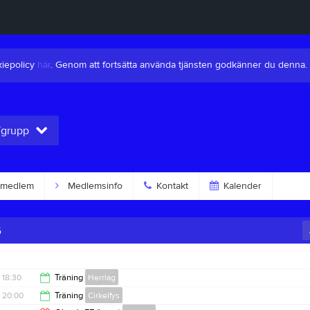
kiepolicy
här
. Genom att fortsätta använda tjänsten godkänner du denna.
/grupp
 medlem
Medlemsinfo
Kontakt
Kalender
6
18:30
Träning
Herrlag
20:00
Träning
Cirkelfys