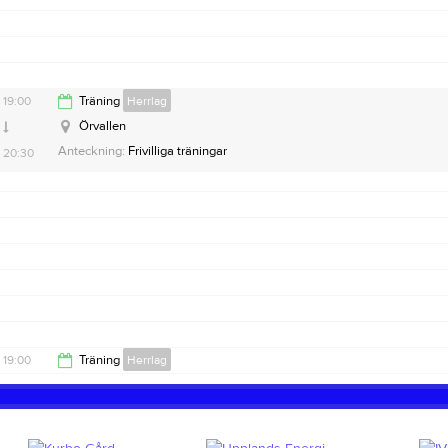
21:00
19:00
Träning
Herrlag
Örvallen
Anteckning:
Frivilliga träningar
20:30
19:00
Träning
Herrlag
20:30