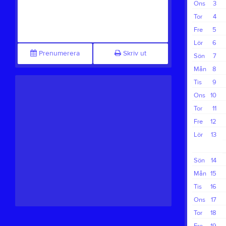
Ons
3
Tor
4
Fre
5
Lör
6
Prenumerera
Skriv ut
Sön
7
Mån
8
Tis
9
Ons
10
Tor
11
Fre
12
Lör
13
Sön
14
Mån
15
Tis
16
Ons
17
Tor
18