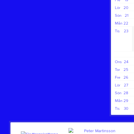
Fre
19
Lör
20
Sön
21
Mån
22
Tis
23
Ons
24
Tor
25
Fre
26
Lör
27
Sön
28
Mån
29
Tis
30