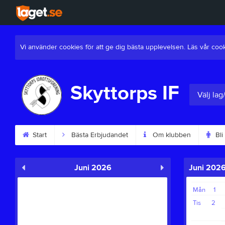
Vi använder cookies för att ge dig bästa upplevelsen. Läs vår coo
Skyttorps IF
Välj lag
Start
Bästa Erbjudandet
Om klubben
Bli
Juni 2026
Juni 202
Mån
1
Tis
2