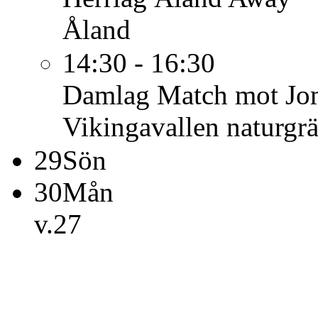
Åland
14:30 - 16:30
Damlag
Match mot Jom
Vikingavallen naturgrä
29
Sön
30
Mån
v.27