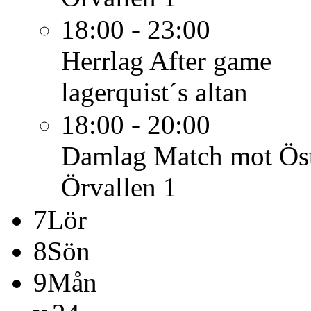
18:00 - 23:00
Herrlag
After game
lagerquist´s altan
18:00 - 20:00
Damlag
Match mot Ös
Örvallen 1
7
Lör
8
Sön
9
Mån