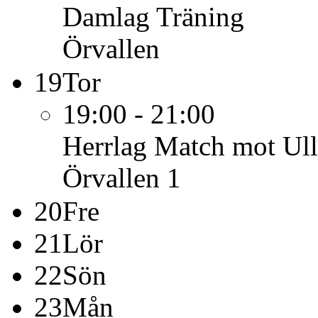
Damlag
Träning
Örvallen
19
Tor
19:00 - 21:00
Herrlag
Match mot Ull
Örvallen 1
20
Fre
21
Lör
22
Sön
23
Mån