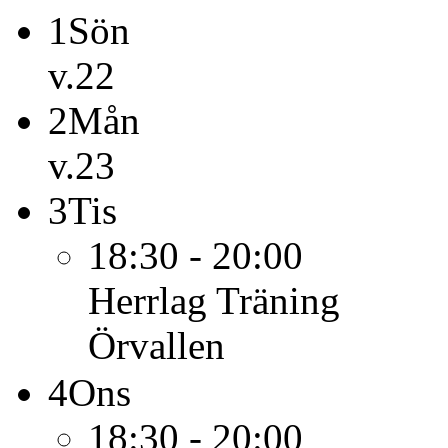
1
Sön
v.22
2
Mån
v.23
3
Tis
18:30 - 20:00
Herrlag
Träning
Örvallen
4
Ons
18:30 - 20:00